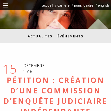
accueil
carrière
nous joindre
english
ACTUALITÉS
ÉVÉNEMENTS
15
DÉCEMBRE
2016
PÉTITION : CRÉATION
D’UNE COMMISSION
D’ENQUÊTE JUDICIAIRE