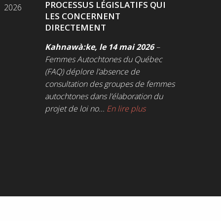
PROCESSUS LÉGISLATIFS QUI
2026
LES CONCERNENT
DIRECTEMENT
Kahnawà:ke, le 14 mai 2026
–
Femmes Autochtones du Québec
(FAQ) déplore l’absence de
consultation des groupes de femmes
autochtones dans l’élaboration du
projet de loi no...
En lire plus