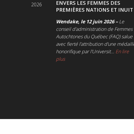
ENVERS LES FEMMES DES
2026
PREMIÈRES NATIONS ET INUIT
Wendake, le 12 juin 2026 –
Le
conseil d’administration de Femmes
Autochtones du Québec (FAQ) salue
avec fierté l’attribution d’une médaill
honorifique par l’Universit...
En lire
plus