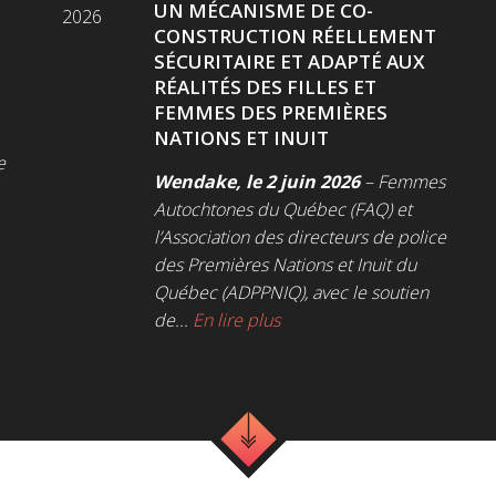
UN MÉCANISME DE CO-
2026
CONSTRUCTION RÉELLEMENT
SÉCURITAIRE ET ADAPTÉ AUX
RÉALITÉS DES FILLES ET
FEMMES DES PREMIÈRES
NATIONS ET INUIT
e
Wendake, le 2 juin 2026
– Femmes
Autochtones du Québec (FAQ) et
l’Association des directeurs de police
des Premières Nations et Inuit du
Québec (ADPPNIQ), avec le soutien
de...
En lire plus