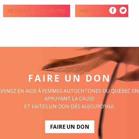
RETOUR AUX ACTUALITÉS
PARTAGEZ
FAIRE UN DON
VENEZ EN AIDE À FEMMES AUTOCHTONES DU QUÉBEC EN
APPUYANT LA CAUSE
ET FAITES UN DON DÈS AUJOURD’HUI.
FAIRE UN DON