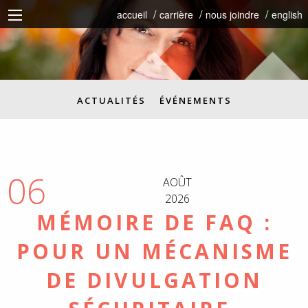
accueil
carrière
nous joindre
english
ACTUALITÉS
ÉVÉNEMENTS
06
AOÛT
2026
MÉMOIRE DE FAQ :
POUR UN MÉCANISME
DE DIVULGATION