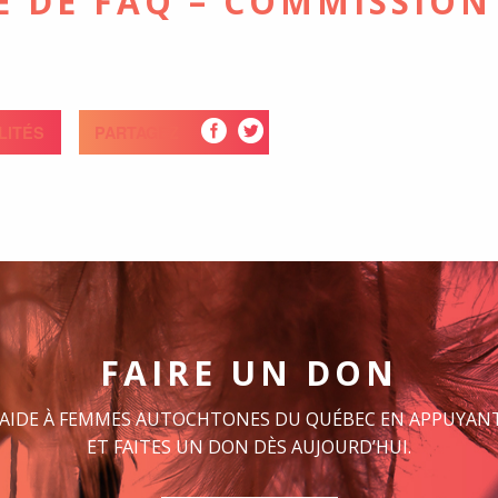
 DE FAQ – COMMISSION
LITÉS
PARTAGEZ
FAIRE UN DON
 AIDE À FEMMES AUTOCHTONES DU QUÉBEC EN APPUYANT
ET FAITES UN DON DÈS AUJOURD’HUI.