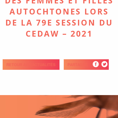
DES FEMMES ET FILLES
AUTOCHTONES LORS
DE LA 79E SESSION DU
CEDAW – 2021
RETOUR AUX ACTUALITÉS
PARTAGEZ