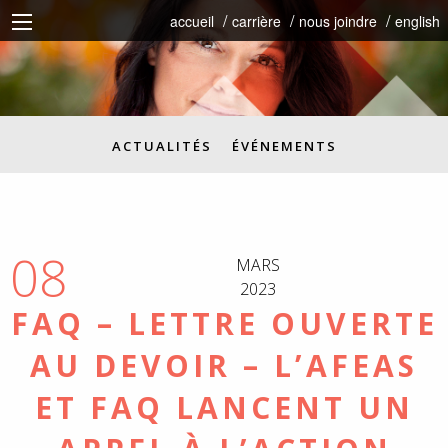
accueil
carrière
nous joindre
english
ACTUALITÉS
ÉVÉNEMENTS
08
MARS
2023
FAQ – LETTRE OUVERTE
AU DEVOIR – L’AFEAS
ET FAQ LANCENT UN