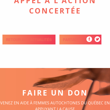
APPEL À L’ACTION
CONCERTÉE
RETOUR AUX ACTUALITÉS
PARTAGEZ
FAIRE UN DON
VENEZ EN AIDE À FEMMES AUTOCHTONES DU QUÉBEC EN
APPUYANT LA CAUSE