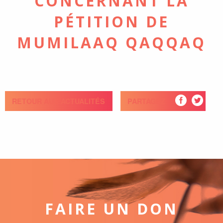
CONCERNANT LA
PÉTITION DE
MUMILAAQ QAQQAQ
RETOUR AUX ACTUALITÉS
PARTAGEZ
FAIRE UN DON