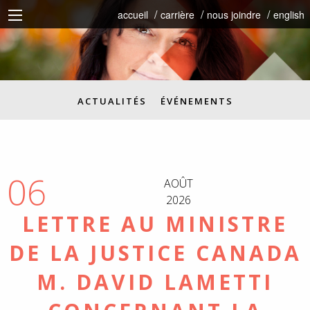
accueil
carrière
nous joindre
english
ACTUALITÉS
ÉVÉNEMENTS
06
AOÛT
2026
LETTRE AU MINISTRE
DE LA JUSTICE CANADA
M. DAVID LAMETTI