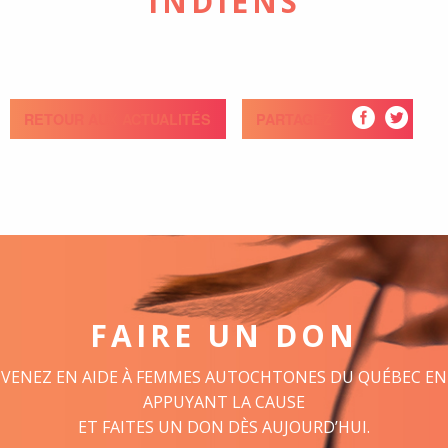
INDIENS
RETOUR AUX ACTUALITÉS
PARTAGEZ
FAIRE UN DON
VENEZ EN AIDE À FEMMES AUTOCHTONES DU QUÉBEC EN
APPUYANT LA CAUSE
ET FAITES UN DON DÈS AUJOURD’HUI.