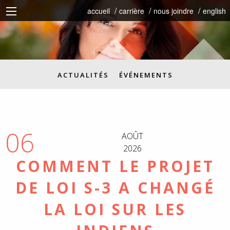
accueil
carrière
nous joindre
english
ACTUALITÉS
ÉVÉNEMENTS
06
AOÛT
2026
COMMENT LE PROJET
DE LOI S-3 A CHANGÉ
LA LOI SUR LES