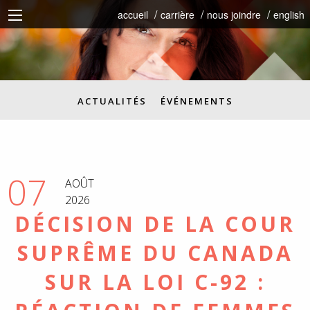
accueil
carrière
nous joindre
english
ACTUALITÉS
ÉVÉNEMENTS
07
AOÛT
2026
DÉCISION DE LA COUR
SUPRÊME DU CANADA
SUR LA LOI C-92 :