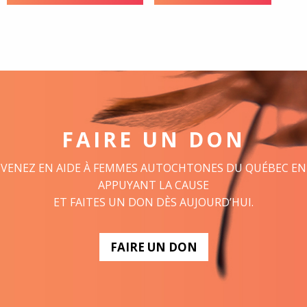
FAIRE UN DON
VENEZ EN AIDE À FEMMES AUTOCHTONES DU QUÉBEC EN
APPUYANT LA CAUSE
ET FAITES UN DON DÈS AUJOURD’HUI.
FAIRE UN DON