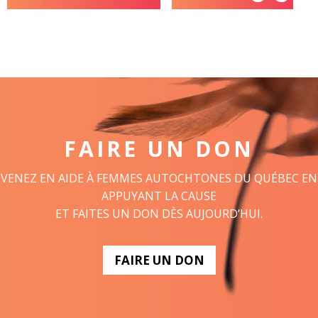
FAIRE UN DON
VENEZ EN AIDE À FEMMES AUTOCHTONES DU QUÉBEC EN
APPUYANT LA CAUSE
ET FAITES UN DON DÈS AUJOURD’HUI.
FAIRE UN DON