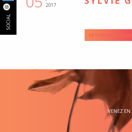
05
SYLVIE 
2017
SOCIAL
RETOUR AUX ACTUA
VENEZ EN