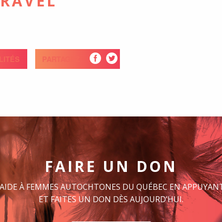
GRAVEL
LITÉS
PARTAGEZ
FAIRE UN DON
 AIDE À FEMMES AUTOCHTONES DU QUÉBEC EN APPUYANT
ET FAITES UN DON DÈS AUJOURD’HUI.