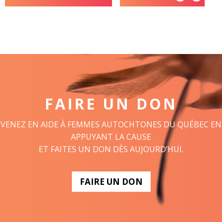
FAIRE UN DON
VENEZ EN AIDE À FEMMES AUTOCHTONES DU QUÉBEC EN
APPUYANT LA CAUSE
ET FAITES UN DON DÈS AUJOURD’HUI.
FAIRE UN DON