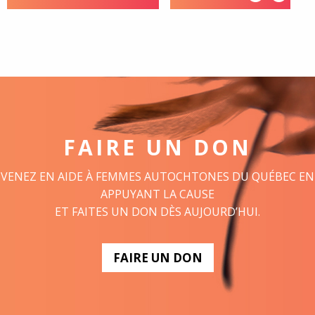
FAIRE UN DON
VENEZ EN AIDE À FEMMES AUTOCHTONES DU QUÉBEC EN
APPUYANT LA CAUSE
ET FAITES UN DON DÈS AUJOURD’HUI.
FAIRE UN DON