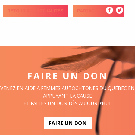
RETOUR AUX ACTUALITÉS
PARTAGEZ
FAIRE UN DON
VENEZ EN AIDE À FEMMES AUTOCHTONES DU QUÉBEC EN
APPUYANT LA CAUSE
ET FAITES UN DON DÈS AUJOURD’HUI.
FAIRE UN DON