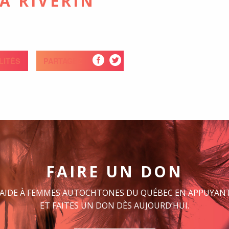
LA RIVERIN
LITÉS
PARTAGEZ
FAIRE UN DON
 AIDE À FEMMES AUTOCHTONES DU QUÉBEC EN APPUYANT
ET FAITES UN DON DÈS AUJOURD’HUI.