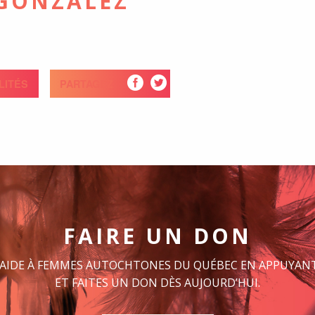
GONZALEZ
LITÉS
PARTAGEZ
FAIRE UN DON
 AIDE À FEMMES AUTOCHTONES DU QUÉBEC EN APPUYANT
ET FAITES UN DON DÈS AUJOURD’HUI.