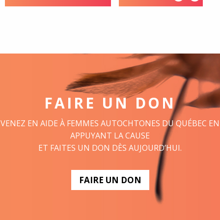
FAIRE UN DON
VENEZ EN AIDE À FEMMES AUTOCHTONES DU QUÉBEC EN
APPUYANT LA CAUSE
ET FAITES UN DON DÈS AUJOURD’HUI.
FAIRE UN DON