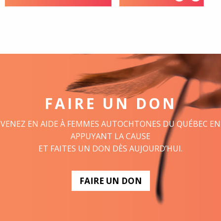
FAIRE UN DON
VENEZ EN AIDE À FEMMES AUTOCHTONES DU QUÉBEC EN
APPUYANT LA CAUSE
ET FAITES UN DON DÈS AUJOURD’HUI.
FAIRE UN DON