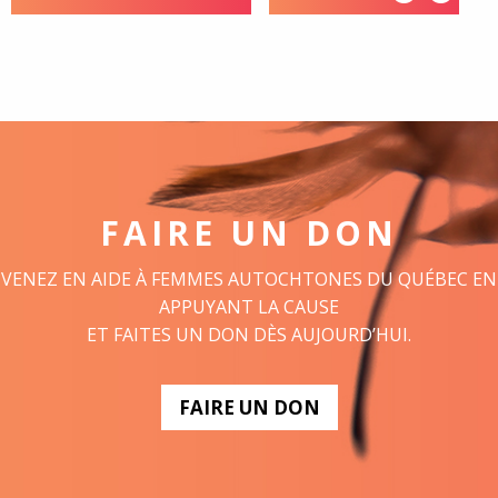
FAIRE UN DON
VENEZ EN AIDE À FEMMES AUTOCHTONES DU QUÉBEC EN
APPUYANT LA CAUSE
ET FAITES UN DON DÈS AUJOURD’HUI.
FAIRE UN DON