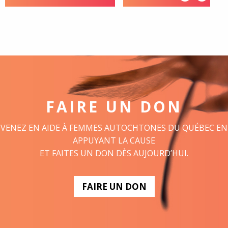
FAIRE UN DON
VENEZ EN AIDE À FEMMES AUTOCHTONES DU QUÉBEC EN
APPUYANT LA CAUSE
ET FAITES UN DON DÈS AUJOURD’HUI.
FAIRE UN DON