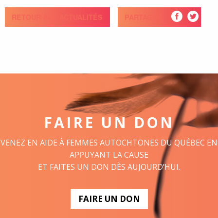
RETOUR AUX ACTUALITÉS
PARTAGEZ
FAIRE UN DON
VENEZ EN AIDE À FEMMES AUTOCHTONES DU QUÉBEC EN
APPUYANT LA CAUSE
ET FAITES UN DON DÈS AUJOURD’HUI.
FAIRE UN DON