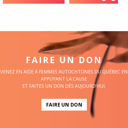
FAIRE UN DON
VENEZ EN AIDE À FEMMES AUTOCHTONES DU QUÉBEC EN
APPUYANT LA CAUSE
ET FAITES UN DON DÈS AUJOURD’HUI.
FAIRE UN DON