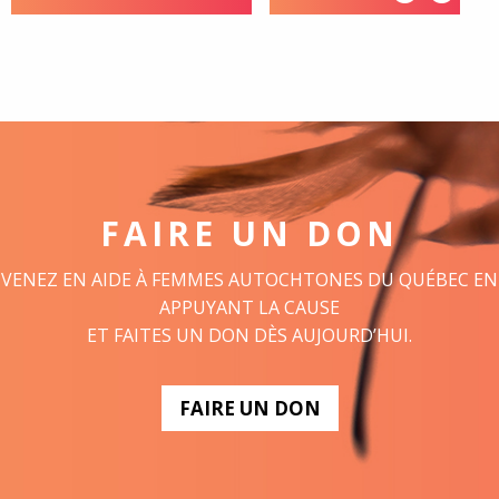
FAIRE UN DON
VENEZ EN AIDE À FEMMES AUTOCHTONES DU QUÉBEC EN
APPUYANT LA CAUSE
ET FAITES UN DON DÈS AUJOURD’HUI.
FAIRE UN DON