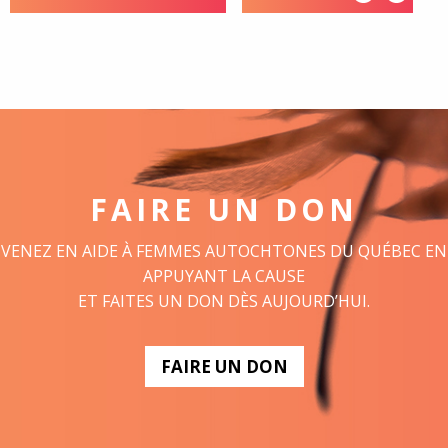
FAIRE UN DON
VENEZ EN AIDE À FEMMES AUTOCHTONES DU QUÉBEC EN
APPUYANT LA CAUSE
ET FAITES UN DON DÈS AUJOURD’HUI.
FAIRE UN DON