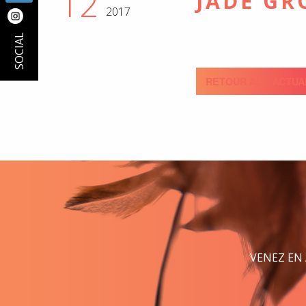
12
JADE GR
2017
SOCIAL
RETOUR AUX ACTUA
VENEZ EN