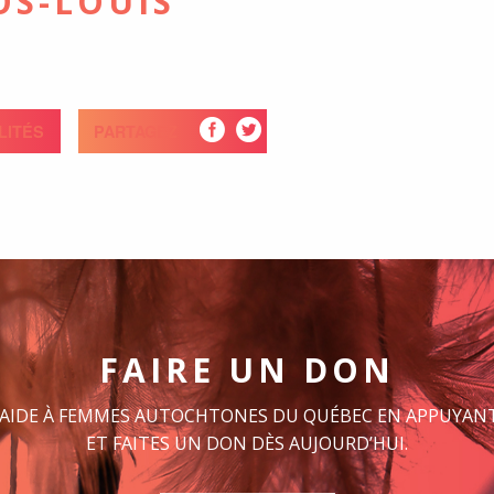
OS-LOUIS
LITÉS
PARTAGEZ
FAIRE UN DON
 AIDE À FEMMES AUTOCHTONES DU QUÉBEC EN APPUYANT
ET FAITES UN DON DÈS AUJOURD’HUI.