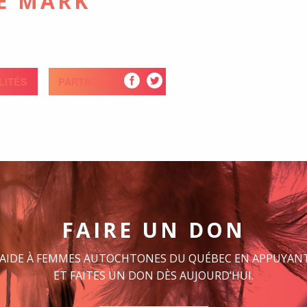
E MARK
LITÉS
PARTAGEZ
FAIRE UN DON
 AIDE À FEMMES AUTOCHTONES DU QUÉBEC EN APPUYANT
ET FAITES UN DON DÈS AUJOURD’HUI.