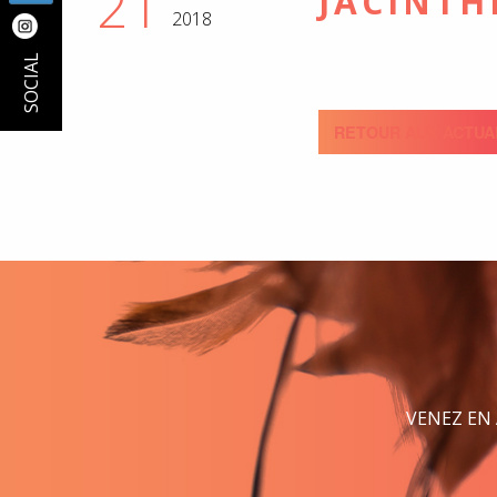
21
JACINTH
2018
SOCIAL
RETOUR AUX ACTUA
VENEZ EN