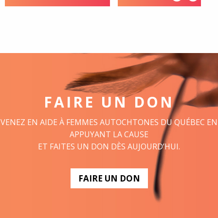
FAIRE UN DON
VENEZ EN AIDE À FEMMES AUTOCHTONES DU QUÉBEC EN
APPUYANT LA CAUSE
ET FAITES UN DON DÈS AUJOURD’HUI.
FAIRE UN DON