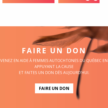
FAIRE UN DON
VENEZ EN AIDE À FEMMES AUTOCHTONES DU QUÉBEC EN
APPUYANT LA CAUSE
ET FAITES UN DON DÈS AUJOURD’HUI.
FAIRE UN DON