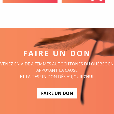
FAIRE UN DON
VENEZ EN AIDE À FEMMES AUTOCHTONES DU QUÉBEC EN
APPUYANT LA CAUSE
ET FAITES UN DON DÈS AUJOURD’HUI.
FAIRE UN DON