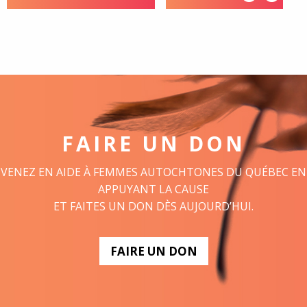
FAIRE UN DON
VENEZ EN AIDE À FEMMES AUTOCHTONES DU QUÉBEC EN
APPUYANT LA CAUSE
ET FAITES UN DON DÈS AUJOURD’HUI.
FAIRE UN DON