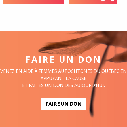
FAIRE UN DON
VENEZ EN AIDE À FEMMES AUTOCHTONES DU QUÉBEC EN
APPUYANT LA CAUSE
ET FAITES UN DON DÈS AUJOURD’HUI.
FAIRE UN DON