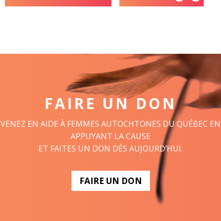
FAIRE UN DON
VENEZ EN AIDE À FEMMES AUTOCHTONES DU QUÉBEC EN
APPUYANT LA CAUSE
ET FAITES UN DON DÈS AUJOURD’HUI.
FAIRE UN DON