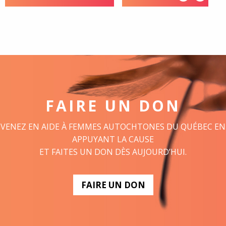
FAIRE UN DON
VENEZ EN AIDE À FEMMES AUTOCHTONES DU QUÉBEC EN
APPUYANT LA CAUSE
ET FAITES UN DON DÈS AUJOURD’HUI.
FAIRE UN DON