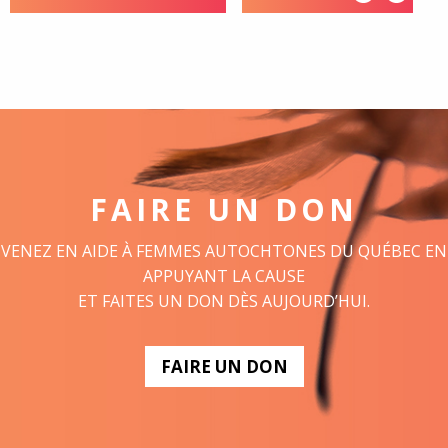
FAIRE UN DON
VENEZ EN AIDE À FEMMES AUTOCHTONES DU QUÉBEC EN
APPUYANT LA CAUSE
ET FAITES UN DON DÈS AUJOURD’HUI.
FAIRE UN DON