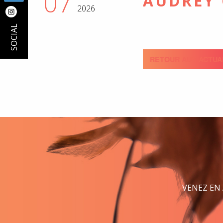
07
AUDREY
2026
SOCIAL
RETOUR AUX ACTUA
VENEZ EN