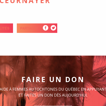
 CEURNAYER
LITÉS
PARTAGEZ
FAIRE UN DON
 AIDE À FEMMES AUTOCHTONES DU QUÉBEC EN APPUYANT
ET FAITES UN DON DÈS AUJOURD’HUI.