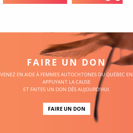
FAIRE UN DON
VENEZ EN AIDE À FEMMES AUTOCHTONES DU QUÉBEC EN
APPUYANT LA CAUSE
ET FAITES UN DON DÈS AUJOURD’HUI.
FAIRE UN DON