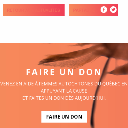
RETOUR AUX ACTUALITÉS
PARTAGEZ
FAIRE UN DON
VENEZ EN AIDE À FEMMES AUTOCHTONES DU QUÉBEC EN
APPUYANT LA CAUSE
ET FAITES UN DON DÈS AUJOURD’HUI.
FAIRE UN DON