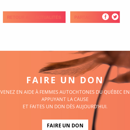
RETOUR AUX ACTUALITÉS
PARTAGEZ
FAIRE UN DON
VENEZ EN AIDE À FEMMES AUTOCHTONES DU QUÉBEC EN
APPUYANT LA CAUSE
ET FAITES UN DON DÈS AUJOURD’HUI.
FAIRE UN DON