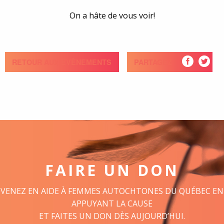
On a hâte de vous voir!
RETOUR AUX ÉVÈNEMENTS
PARTAGEZ
FAIRE UN DON
VENEZ EN AIDE À FEMMES AUTOCHTONES DU QUÉBEC EN
APPUYANT LA CAUSE
ET FAITES UN DON DÈS AUJOURD’HUI.