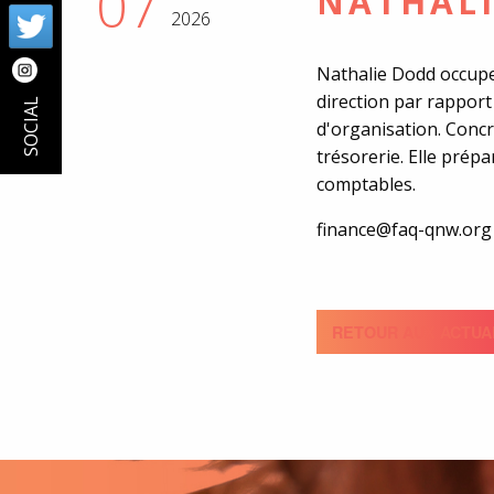
07
NATHAL
2026
Nathalie Dodd occupe 
direction par rapport 
SOCIAL
d'organisation. Concrè
trésorerie. Elle prép
comptables.
finance@faq-qnw.org
RETOUR AUX ACTUA