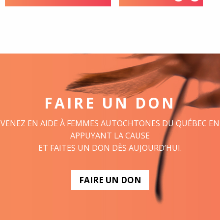
FAIRE UN DON
VENEZ EN AIDE À FEMMES AUTOCHTONES DU QUÉBEC EN
APPUYANT LA CAUSE
ET FAITES UN DON DÈS AUJOURD’HUI.
FAIRE UN DON